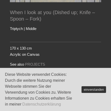
When I look at you (Dished up; Knife –
Spoon – Fork)
Triptych | Middle
170 x 130 cm
Acrylic on Canvas
See also
PROJECTS
Diese Website verwendet Cookies:
Durch die weitere Nutzung meiner
Webseite stimmen Sie der
einverstanden
Verwendung von Cookies zu. Weitere
Informationen zu Cookies erhalten Sie
in meiner
Datenschutzerklärung