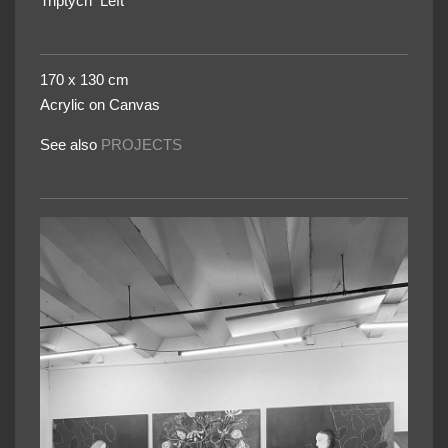
Triptych Left
170 x 130 cm
Acrylic on Canvas
See also
PROJECTS