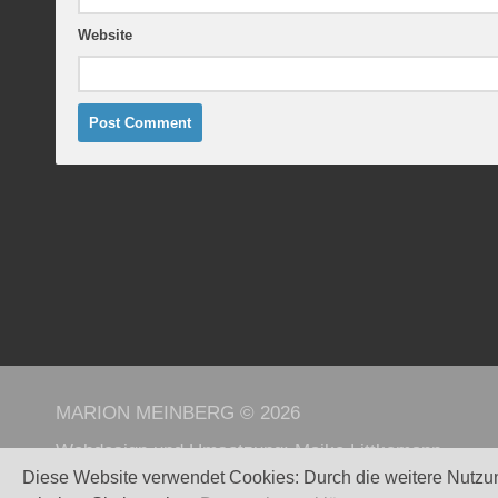
Website
MARION MEINBERG © 2026
Webdesign und Umsetzung:
Maike Littkemann
Diese Website verwendet Cookies: Durch die weitere Nutzu
Powered by
WordPress
. - Theme by
Alx
.