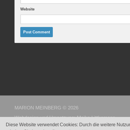
Website
MARION MEINBERG © 2026
Webdesign und Umsetzung:
Maike Littkemann
Diese Website verwendet Cookies: Durch die weitere Nutzu
Powered by
WordPress
. - Theme by
Alx
.