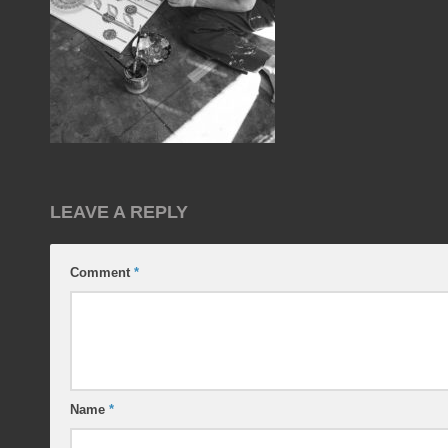
LEAVE A REPLY
Comment
*
Name
*