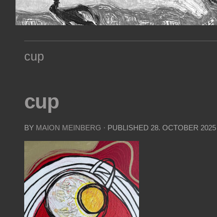
cup
cup
BY
MAION MEINBERG
· PUBLISHED
28. OCTOBER 2025