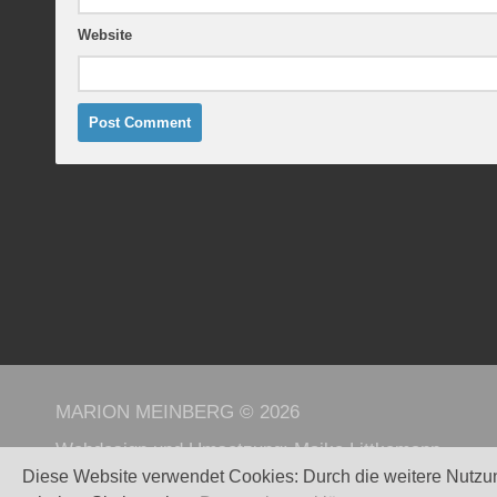
Website
MARION MEINBERG © 2026
Webdesign und Umsetzung:
Maike Littkemann
Diese Website verwendet Cookies: Durch die weitere Nutzu
Powered by
WordPress
. - Theme by
Alx
.