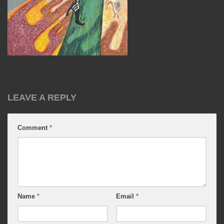
LEAVE A REPLY
Comment
*
Name
*
Email
*