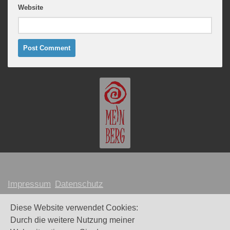
Website
Impressum
Datenschutz
MARION MEINBERG © 2026
Diese Website verwendet Cookies:
Durch die weitere Nutzung meiner
Webdesign und Umsetzung:
Maike Littkemann