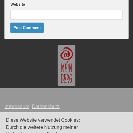
Website
Impressum
Datenschutz
MARION MEINBERG © 2026
Diese Website verwendet Cookies:
Durch die weitere Nutzung meiner
Webdesign und Umsetzung:
Maike Littkemann