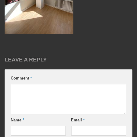
LEAVE A REPLY
Comment
*
Name
*
Email
*