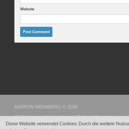
Website
MARION MEINBERG © 2026
Webdesign und Umsetzung:
Maike Littkemann
Diese Website verwendet Cookies: Durch die weitere Nutzu
Powered by
WordPress
. - Theme by
Alx
.