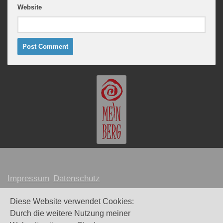
Website
Impressum
Datenschutz
MARION MEINBERG © 2026
Diese Website verwendet Cookies:
Durch die weitere Nutzung meiner
Webdesign und Umsetzung:
Maike Littkemann