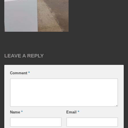
LEAVE A REPLY
Comment
*
Name
*
Email
*