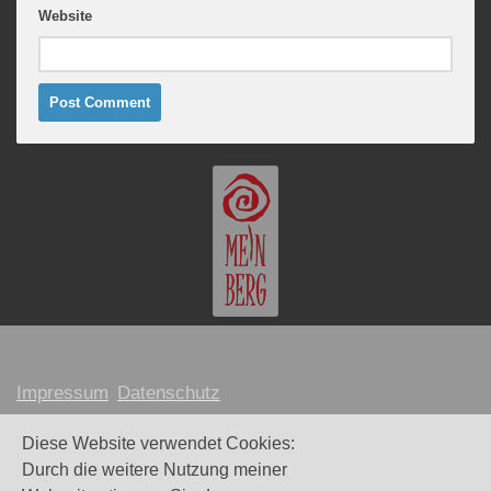
Website
Impressum
Datenschutz
MARION MEINBERG © 2026
Diese Website verwendet Cookies:
Durch die weitere Nutzung meiner
Webdesign und Umsetzung:
Maike Littkemann