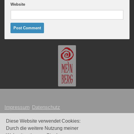
Website
Impressum
Datenschutz
MARION MEINBERG © 2026
Diese Website verwendet Cookies:
Durch die weitere Nutzung meiner
Webdesign und Umsetzung:
Maike Littkemann