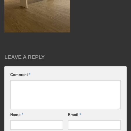
LEAVE A REPLY
Comment
*
Name
*
Email
*