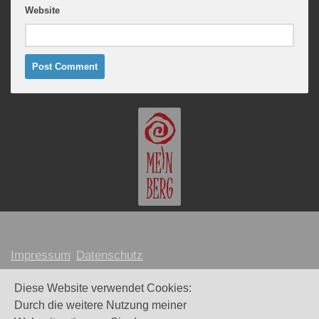
Website
Impressum
Datenschutz
MARION MEINBERG © 2026
Diese Website verwendet Cookies:
Durch die weitere Nutzung meiner
Webdesign und Umsetzung:
Maike Littkemann