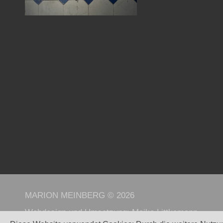
MARION MEINBERG © 2026
Webdesign und Umsetzung:
Maike Littkemann