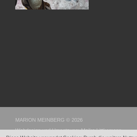
MARION MEINBERG © 2026
Webdesign und Umsetzung:
Maike Littkemann