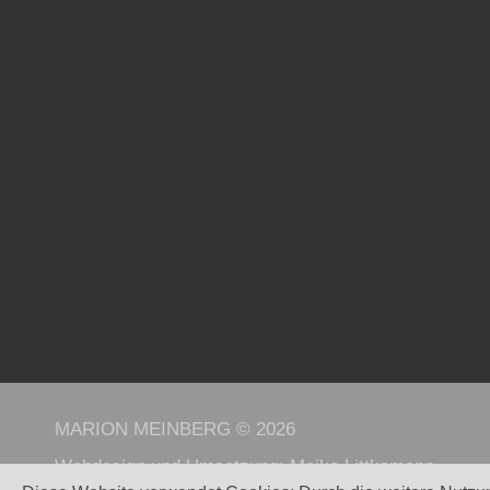
MARION MEINBERG © 2026
Webdesign und Umsetzung:
Maike Littkemann