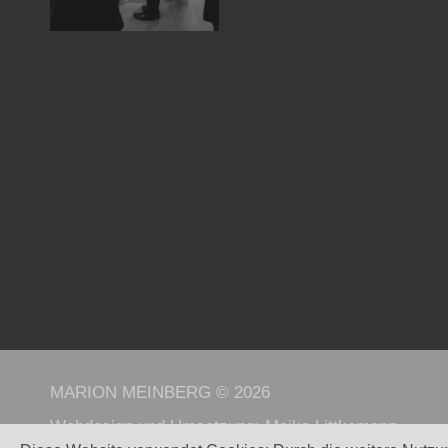
MARION MEINBERG © 2026
Webdesign und Umsetzung:
Maike Littkemann