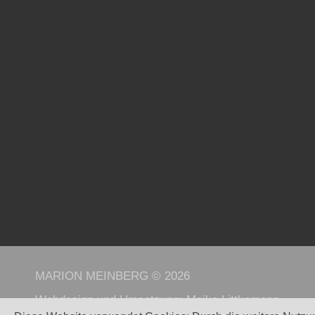
MARION MEINBERG © 2026
Webdesign und Umsetzung:
Maike Littkemann