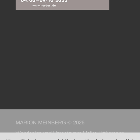
MARION MEINBERG © 2026
Webdesign und Umsetzung:
Maike Littkemann