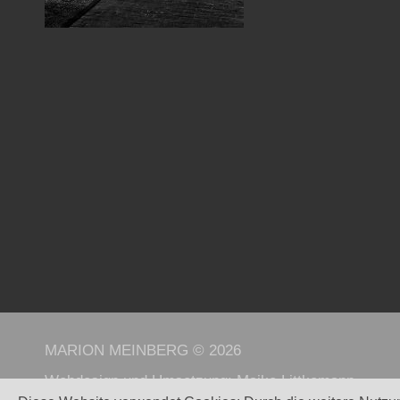
MARION MEINBERG © 2026
Webdesign und Umsetzung:
Maike Littkemann