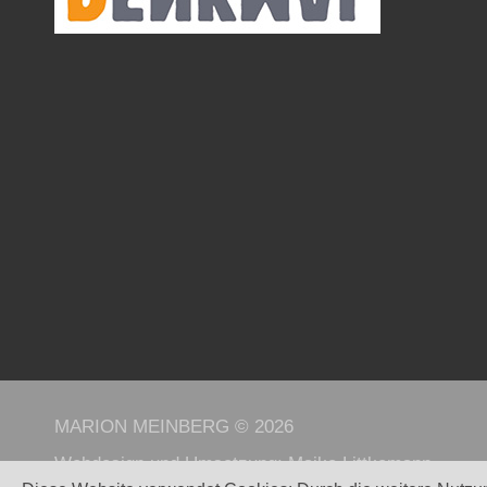
MARION MEINBERG © 2026
Webdesign und Umsetzung:
Maike Littkemann