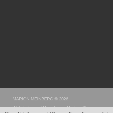
MARION MEINBERG © 2026
Webdesign und Umsetzung:
Maike Littkemann