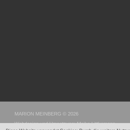
MARION MEINBERG © 2026
Webdesign und Umsetzung:
Maike Littkemann