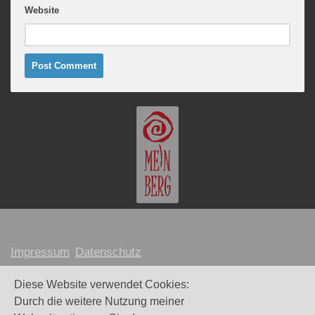
Website
Impressum
Datenschutz
MARION MEINBERG © 2026
Diese Website verwendet Cookies:
Durch die weitere Nutzung meiner
Webdesign und Umsetzung:
Maike Littkemann