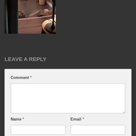
LEAVE A REPLY
Comment
*
Name
*
Email
*