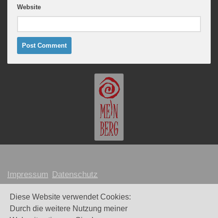
Website
Impressum
Datenschutz
MARION MEINBERG © 2026
Diese Website verwendet Cookies:
Durch die weitere Nutzung meiner
Webdesign und Umsetzung:
Maike Littkemann