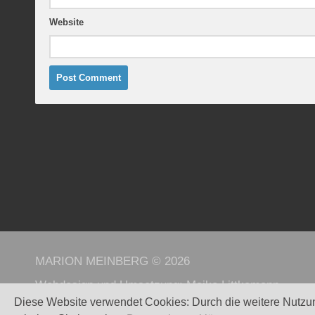
Website
MARION MEINBERG © 2026
Webdesign und Umsetzung:
Maike Littkemann
Diese Website verwendet Cookies: Durch die weitere Nutzu
Powered by
WordPress
. - Theme by
Alx
.