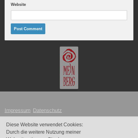
Website
Impressum
Datenschutz
MARION MEINBERG © 2026
Diese Website verwendet Cookies:
Durch die weitere Nutzung meiner
Webdesign und Umsetzung:
Maike Littkemann