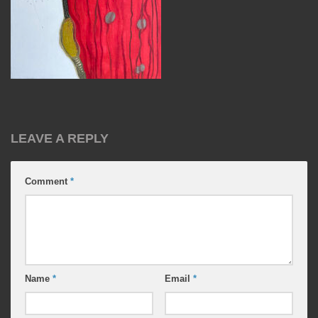
LEAVE A REPLY
Comment
*
Name
*
Email
*