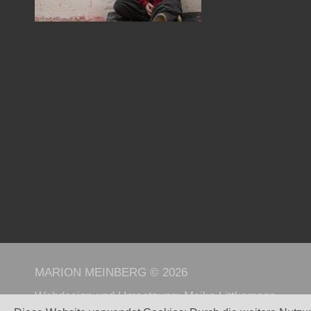
MARION MEINBERG © 2026
Webdesign und Umsetzung:
Maike Littkemann