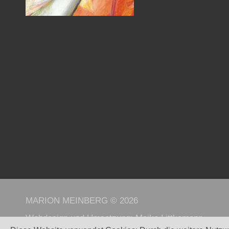
MARION MEINBERG © 2026
Webdesign und Umsetzung:
Maike Littkemann