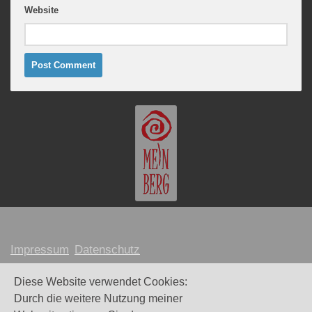
Website
Impressum
Datenschutz
MARION MEINBERG © 2026
Diese Website verwendet Cookies:
Durch die weitere Nutzung meiner
Webdesign und Umsetzung:
Maike Littkemann